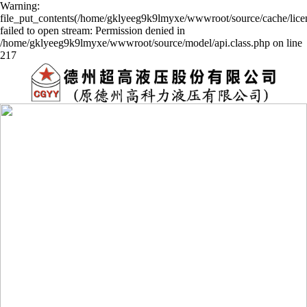
Warning:
file_put_contents(/home/gklyeeg9k9lmyxe/wwwroot/source/cache/lice
failed to open stream: Permission denied in
/home/gklyeeg9k9lmyxe/wwwroot/source/model/api.class.php on line
217