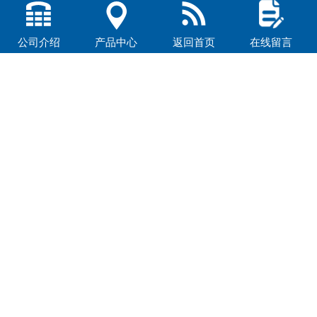
顶升高度：≤405mm
公司介绍
产品中心
返回首页
在线留言
横移力：推力30T,拉力20T；可双向横移
高强度横移梁：长度1000mm（1节）、1800mm（2
节）；横移梁长度可根据车型、用户使用要求做调整
横移距离：一般1000mm，可根据实际情况调整
动力源：超高液压电动泵或超高液压汽油机泵站
复轨操作时间：小于15分钟
JC-IV480铁水罐车复轨器主要技术参数：
JC-IV480铁水罐车复轨器适用车型：铁水罐车总重量
（含铁水）≤480吨