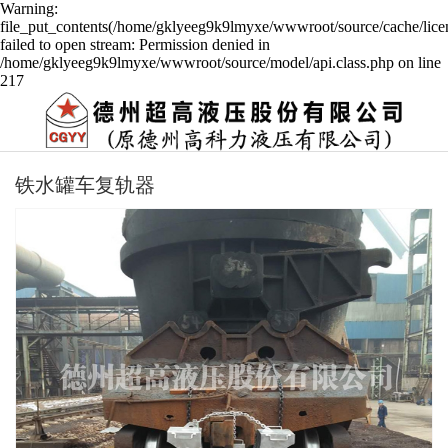
Warning:
file_put_contents(/home/gklyeeg9k9lmyxe/wwwroot/source/cache/lice
failed to open stream: Permission denied in
/home/gklyeeg9k9lmyxe/wwwroot/source/model/api.class.php on line
217
铁水罐车复轨器