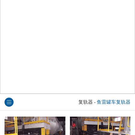
复轨器
-
鱼雷罐车复轨器