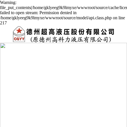
Warning:
file_put_contents(/home/gklyeeg9k9lmyxe/wwwroot/source/cache/lice
failed to open stream: Permission denied in
/home/gklyeeg9k9lmyxe/wwwroot/source/model/api.class.php on line
217