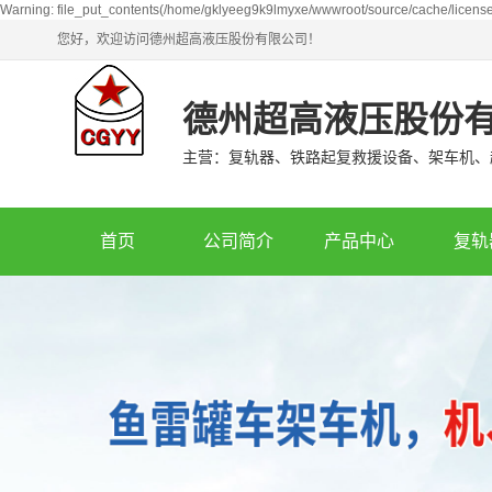
Warning: file_put_contents(/home/gklyeeg9k9lmyxe/wwwroot/source/cache/license
您好，欢迎访问德州超高液压股份有限公司！
德州超高液压股份
主营：复轨器、铁路起复救援设备、架车机、
首页
公司简介
产品中心
复轨
辽宁复轨器
辽宁机车车
辽宁架车机
辽宁鱼雷罐
辽宁超高压容器
辽宁铁水罐
辽宁油缸
辽宁大轴重
辽宁液压泵站
辽宁轨道