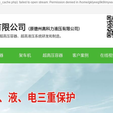
_cache.php): failed to open stream: Permission denied in /home/gklyeeg9k9lmyxe
有限公司
（
原德州高科力液压有限公司
）
超高压容器、超高液压系统研发和制造。
器
架车机
超高压容器
客户案例
在线视
辆复轨器
辽宁鱼雷罐车架车机
合作客户
车复轨器
辽宁移动式架车机
产品案例
车复轨器
车辆复轨器
车复轨器