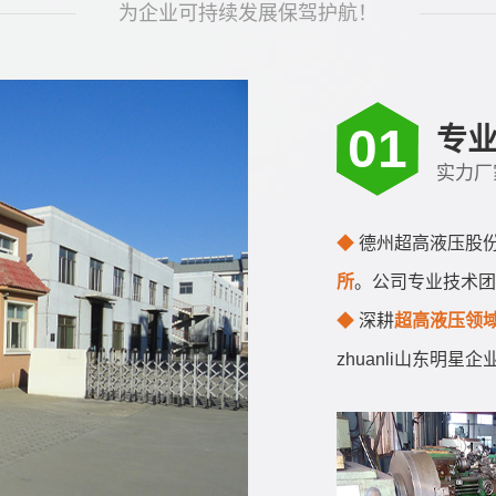
为企业可持续发展保驾护航！
01
专
实力厂
◆
德州超高液压股
所
。公司专业技术团
◆
深耕
超高液压领域
zhuanli山东明星