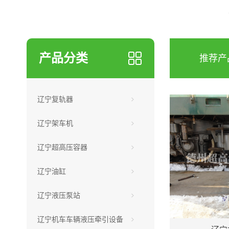
产品分类
推荐产
辽宁复轨器
辽宁架车机
辽宁超高压容器
辽宁油缸
辽宁液压泵站
辽宁机车车辆液压牵引设备