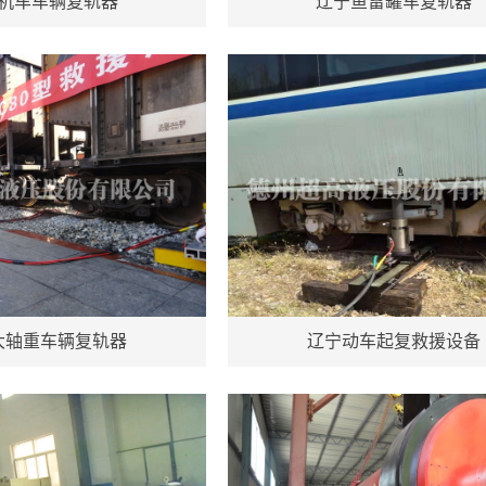
机车车辆复轨器
辽宁鱼雷罐车复轨器
大轴重车辆复轨器
辽宁动车起复救援设备