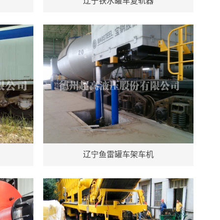
辽宁铁水罐车复轨器
辽宁鱼雷罐车架车机