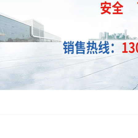
辽宁机车车辆液压牵引设备
辽宁动车
辽宁道轨改道器
辽宁铁路车辆扶正设备
辽宁铁路车辆侧翻设备
辽宁轴承压装机
辽宁轴承拆卸机
辽宁移梁台车顶升和顶推液压
辽宁电气控制系统
系统
辽宁大型劈裂机
辽宁新型减速机
辽宁专用机具设备
辽宁太阳能热发电系统