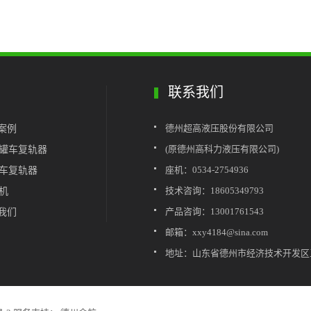
联系我们
案例
德州超高液压股份有限公司
雷罐车复轨器
(原德州高科力液压有限公司)
车复轨器
座机：0534-2754936
车机
技术咨询：18605349793
于我们
产品咨询：13001761543
邮箱：xxy4184@sina.com
地址：山东省德州市经济技术开发区三