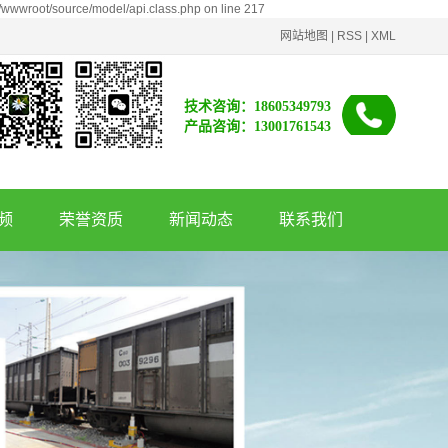
/wwwroot/source/model/api.class.php on line 217
网站地图
|
RSS
|
XML
技术咨询：18605349793
产品咨询：13001761543
频
荣誉资质
新闻动态
联系我们