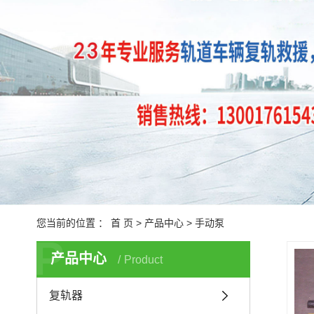
机车车辆液压牵引设备
动车复
道轨改道器
铁路车辆扶正设备
铁路车辆侧翻设备
轴承压装机
轴承拆卸机
移梁台车顶升和顶推液压系统
电气控制系统
大型劈裂机
您当前的位置 ：
首 页
>
产品中心
>
手动泵
P
新型减速机
产品中心
Product
专用机具设备
复轨器
太阳能热发电系统