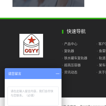
快速导航
· 产品中心
·
客户
·
复轨器
· 鱼
· 铁水罐车复轨器
·
轨道
· 超高压容器
· 架
· 资讯动态
· 关
请您留言