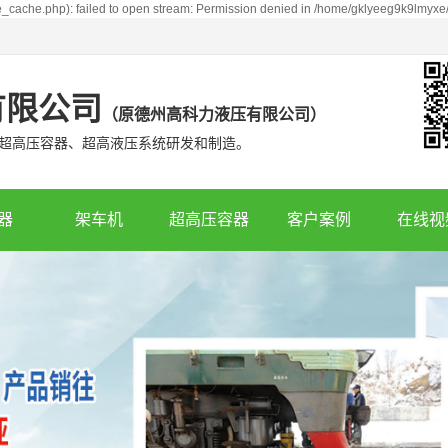
_cache.php): failed to open stream: Permission denied in /home/gklyeeg9k9lmyxe
有限公司
（
原德州高科力液压有限公司
）
超高压容器、超高液压系统研发和制造。
器
架车机
超高压容器
客户案例
在线视
复轨器
鱼雷罐车架车机
合作客户
复轨器
移动式架车机
产品案例
复轨器
辆复轨器
复轨器