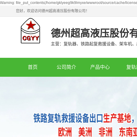
Warning: file_put_contents(/home/gklyeeg9k9lmyxe/wwwroot/source/cache/license
您好，欢迎访问德州超高液压股份有限公司！
德州超高液压股份
主营：复轨器、铁路起复救援设备、架车机、
首页
公司简介
产品中心
复轨
复轨器
机车车辆
架车机
鱼雷罐车
超高压容器
铁水罐车
油缸
大轴重车
液压泵站
轨道车